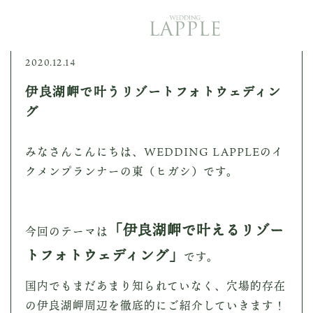
TOP
2020.12.14
トップ
伊良湖岬で叶うリゾートフォトウェディン
ABOUT US
グ
私たちについて
PRODUCE
みなさんこんにちは、WEDDING LAPPLEのイ
ご提案内容
クメンプランナーの東（ヒガシ）です。
PLAN
STYLE
「伊良湖岬で叶えるリゾー
PROCESS
今回のテーマは
トフォトウェディング」
です。
結婚式に向けて
STORY
国内でもまだあまり知られていなく、穴場的存在
ウェディング事例
の伊良湖岬周辺を徹底的にご紹介していきます！