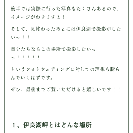
VOICE
後半では実際に行った写真もたくさんあるので、
お客様や仲間の声
イメージがわきますよ！
BLOG
そして、見終わったあとには伊良湖で撮影がした
ブログ
いっ！！
自分たちならこの場所で撮影したいっ
— INFORMATION
— COLLABORATION
っ！！！！！
というフォトウェディングに対しての理想も膨ら
CONTACT
んでいくはずです。
ぜひ、最後までご覧いただけると嬉しいです！！
Instagram
YouTube
１、伊良湖岬とはどんな場所