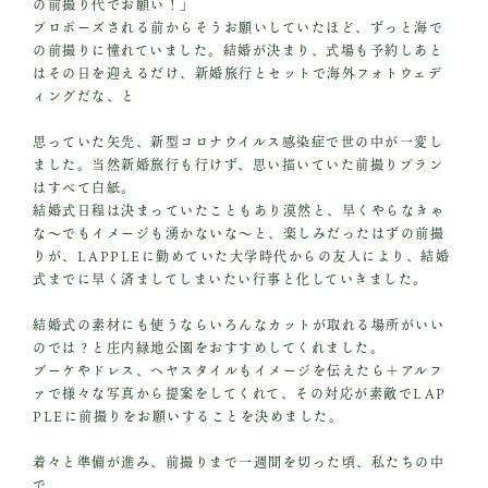
の前撮り代でお願い！」
プロポーズされる前からそうお願いしていたほど、ずっと海で
の前撮りに憧れていました。結婚が決まり、式場も予約しあと
はその日を迎えるだけ、新婚旅行とセットで海外フォトウェデ
ィングだな、と
思っていた矢先、新型コロナウイルス感染症で世の中が一変し
ました。当然新婚旅行も行けず、思い描いていた前撮りプラン
はすべて白紙。
結婚式日程は決まっていたこともあり漠然と、早くやらなきゃ
な～でもイメージも湧かないな～と、楽しみだったはずの前撮
りが、LAPPLEに勤めていた大学時代からの友人により、結婚
式までに早く済ましてしまいたい行事と化していきました。
結婚式の素材にも使うならいろんなカットが取れる場所がいい
のでは？と庄内緑地公園をおすすめしてくれました。
ブーケやドレス、ヘヤスタイルもイメージを伝えたら＋アルフ
ァで様々な写真から提案をしてくれて、その対応が素敵でLAP
PLEに前撮りをお願いすることを決めました。
着々と準備が進み、前撮りまで一週間を切った頃、私たちの中
で