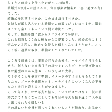
ちょうど前撮りを行ったのが2020年8月。
結婚式を9月末に控える中、毎日感染者情報に一喜一憂する毎日
でした。
結婚式を延期すべきか、このまま決行すべきか。
気持ちが落ち込んでいる時期での前撮りだったのですが、撮影
はとても楽しくあっという間の時間でした。
そして、撮影終盤に彼からサプライズで手紙が。
これも担当してくれた彼女からの提案でした。結婚式のことで
悩んでいる私に、改めて気持ちを伝えてみてはどうかと。こっ
そり彼と連絡を取り、準備をしてくれていました。
よくある前撮りは、事前の打ち合わせも、ヘヤメイク打ち合わ
せも、何もないまま当日その場でドレスとブーケを選び決めら
れた髪型の中から選ぶ、というものが大半。
あらゆることを事前に準備しイメージのすり合わせをしてくれ
たため、ブーケや撮影カット、ヘヤメイクについてなんの不安
もなく当日を迎えることができました。
そして何より、ただ写真を撮る、というだけではなく、仮に結
婚式ができなくなったとしても今日の写真を振り返り二人の思
い出になれたら嬉しいと
その場にいた全員が思ってくれていることが伝わり、心温かく