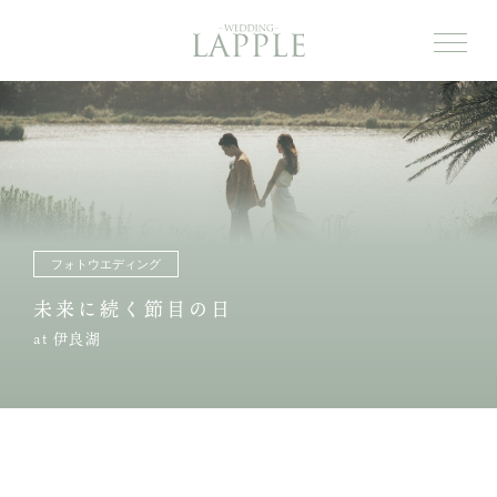
TOP
トップ
ABOUT US
私たちについて
PRODUCE
ご提案内容
フォトウエディング
PLAN
未来に続く節目の日
STYLE
at 伊良湖
PROCESS
結婚式に向けて
STORY
ウェディング事例