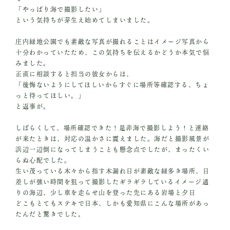
「やっぱり海で撮影したい」
という気持ちが芽生え始めてしまいました。
庄内緑地公園でも素敵な写真が撮れることはイメージ写真から
十分わかっていたため、この気持ちを伝えるかどうか本気で悩
みました。
正直に相談すると担当の彼女からは、
「後悔ないようにしてほしいからすぐに場所等確認する、ちょ
っと待ってほしい。」
と返事が。
しばらくして、場所確認できた！是非海で撮影しよう！と連絡
が来たときは、対応の温かさに震えました。海だと撮影風景が
浜辺一辺倒になってしまうことも懸念点でしたが、まったくい
らぬ心配でした。
生い茂っている木々から指す木漏れ日が素敵な緑多き場所、日
差しが強い時間を狙って撮影したギラギラしているイメージ通
りの海辺、少し車を走らせ山を登った先にある岩場と夕日
どこもとてもステキで日本、しかも愛知県にこんな場所があっ
たんだと驚きでした。