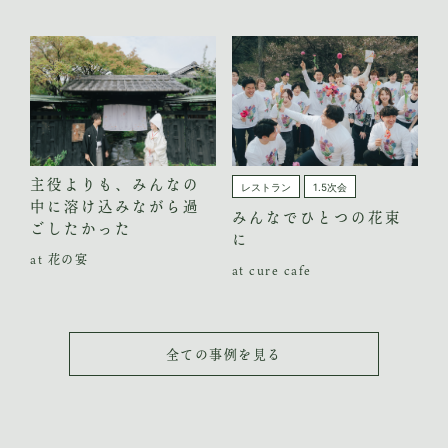
主役よりも、みんなの
レストラン
1.5次会
中に溶け込みながら過
みんなでひとつの花束
ごしたかった
に
at 花の宴
at cure cafe
全ての事例を見る