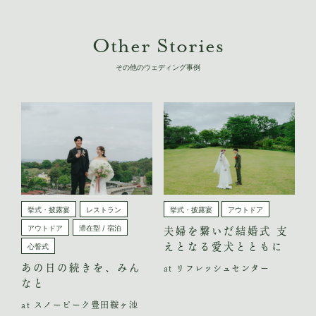
Other Stories
その他のウェディング事例
挙式・披露宴
レストラン
挙式・披露宴
アウトドア
アウトドア
滞在型 / 宿泊
夫婦を繋いだ結婚式 支
えとなる愛犬とともに
心誓式
あの日の続きを、みん
at リフレッシュセンター
なと
at スノーピーク豊田鞍ヶ池