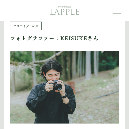
TOP
クリエイターの声
トップ
フォトグラファー：KEISUKEさん
ABOUT US
私たちについて
PRODUCE
ご提案内容
PLAN
STYLE
PROCESS
結婚式に向けて
STORY
ウェディング事例