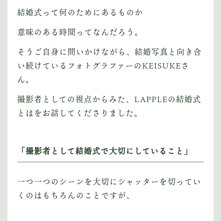
VOICE
結婚式って何のためにあるものか
お客様や仲間の声
意味のある時間ってなんだろう。
BLOG
そうご自身に問いかけながら、結婚写真と向き合
ブログ
い続けているフォトグラファーのKEISUKEさ
ん。
— INFORMATION
— COLLABORATION
撮影者としての視点からみた、LAPPLEの結婚式
とはをお話してくださりました。
CONTACT
「撮影者として結婚式で大切にしていること」
Instagram
一つ一つのシーンを大切にシャッターを切ってい
YouTube
くのはもちろんのことですが、