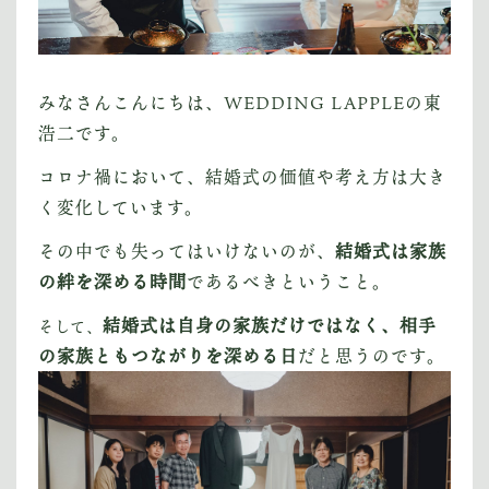
VOICE
お客様や仲間の声
BLOG
みなさんこんにちは、WEDDING LAPPLEの東
ブログ
浩二です。
コロナ禍において、結婚式の価値や考え方は大き
— INFORMATION
く変化しています。
— COLLABORATION
その中でも失ってはいけないのが、
結婚式は家族
CONTACT
の絆を深める時間
であるべきということ。
結婚式は自身の家族だけではなく、相手
そして、
の家族ともつながりを深める日
だと思うのです。
Instagram
YouTube