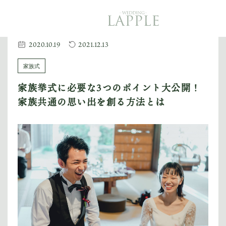
TOP
2020.10.19
2021.12.13
トップ
家族式
ABOUT US
家族挙式に必要な3つのポイント大公開！
私たちについて
家族共通の思い出を創る方法とは
PRODUCE
ご提案内容
PLAN
STYLE
PROCESS
結婚式に向けて
STORY
ウェディング事例