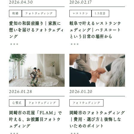
2026.04.30
2026.02.17
VOICE
和婚
フォトウェディング
レストラン
1.5次会
お客様や仲間の声
愛知の和装前撮り｜家族に
岐阜で叶えるレストランウ
BLOG
想いを届けるフォトウェディ
ェディング｜ハリスコート
ブログ
ング
という日常の場所から
— INFORMATION
— COLLABORATION
CONTACT
2026.01.28
2026.01.20
Instagram
心誓式
フォトウェディング
フォトウェディング
YouTube
岡崎市の花屋「FLAM」で
岡崎市のフォトウェディング
叶える、お披露目フォトウ
｜費用・選び方と後悔しな
ェディング
いためのポイント