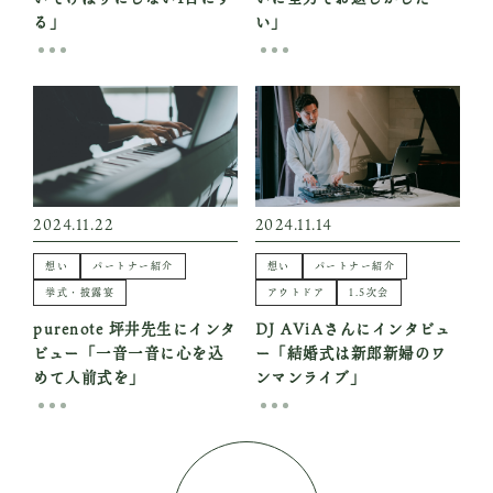
る」
い」
2024.11.22
2024.11.14
想い
パートナー紹介
想い
パートナー紹介
挙式・披露宴
アウトドア
1.5次会
purenote 坪井先生にインタ
DJ AViAさんにインタビュ
ビュー「一音一音に心を込
ー「結婚式は新郎新婦のワ
めて人前式を」
ンマンライブ」