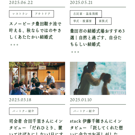
2025.06.22
2025.05.21
レストラン
アウトドア
古民家・温泉旅館
挙式・披露宴
家族式
スノーピーク豊田鞍ケ池で
叶える、秋ならではのやさ
豊田市の結婚式場おすすめ3
しくあたたかい結婚式
選｜自然と過ごす、自分た
ちらしい結婚式
2025.03.18
2025.01.10
パートナー紹介
パートナー紹介
司会者 合田千里さんにイン
stack 伊藤千穂さんにイン
タビュー 「だれひとり、置
タビュー 「託してくれた想
いてけぼりにしない1日にす
いに全力でお返しがした