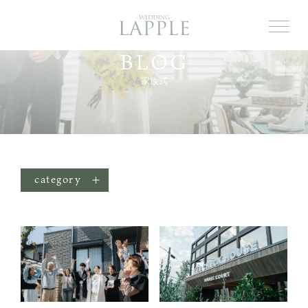
TOP
BLOG
トップ
家族式
ABOUT US
私たちについて
PRODUCE
ご提案内容
category
PLAN
STYLE
PROCESS
結婚式に向けて
STORY
ウェディング事例